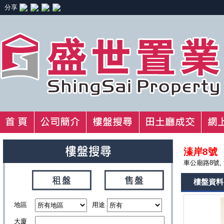
分享
溱岸8號
車公廟路8號,
樓盤資料
地區
用途
大廈