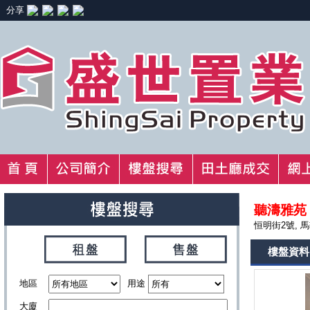
分享
聽濤雅苑
恒明街2號, 
樓盤資料
地區
用途
大廈