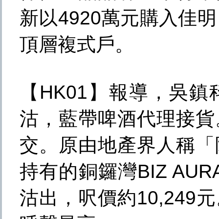
新以4920萬元購入佳
頂層複式戶。
【HK01】報導，吳鎮科
沽，藍帶啤酒代理接貨
交。原由地產界人稱「
持有的銅鑼灣BIZ AU
沽出，呎價約10,24