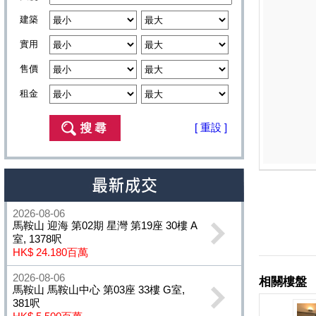
建築
實用
售價
租金
[ 重設 ]
2026-08-06
馬鞍山 迎海 第02期 星灣 第19座 30樓 A
室, 1378呎
HK$ 24.180百萬
2026-08-06
馬鞍山 馬鞍山中心 第03座 33樓 G室,
381呎