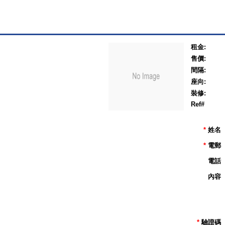
租金:
售價:
間隔:
座向:
裝修:
Ref#
*
姓名
*
電郵
電話
內容
*
驗證碼