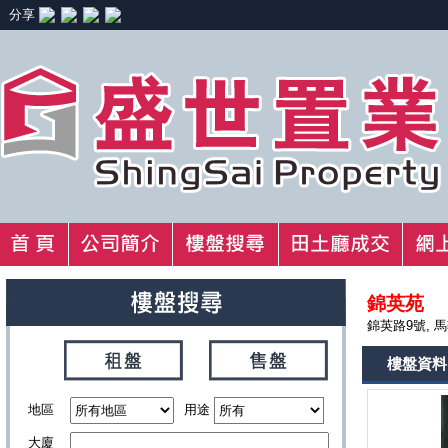
分享
錦英苑
錦英路9號, 
樓盤資料
地區
用途
大廈