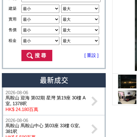
建築
實用
售價
租金
[ 重設 ]
2026-08-06
馬鞍山 迎海 第02期 星灣 第19座 30樓 A
室, 1378呎
HK$ 24.180百萬
2026-08-06
馬鞍山 馬鞍山中心 第03座 33樓 G室,
381呎