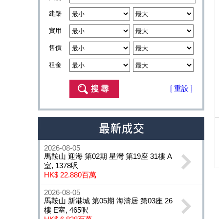
建築
實用
售價
租金
[ 重設 ]
2026-08-05
馬鞍山 迎海 第02期 星灣 第19座 31樓 A
室, 1378呎
HK$ 22.880百萬
2026-08-05
馬鞍山 新港城 第05期 海濤居 第03座 26
樓 E室, 465呎