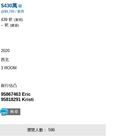
$430萬
@$9,795 / 實用
439 呎
(實用)
-- 呎
(建築)
2020
西北
3 ROOM
銀行估凸
95867463 Eric
95818291 Kristi
瀏覽人數：
596