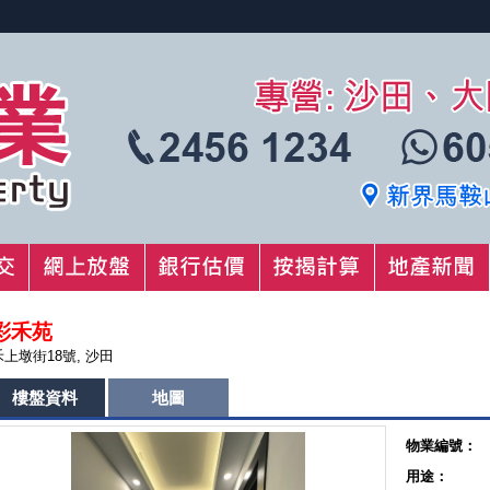
彩禾苑
禾上墩街18號, 沙田
樓盤資料
地圖
物業編號：
用途：