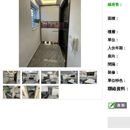
綠表售
：
面積：
樓層：
單位：
入伙年期：
座向：
間隔：
裝修：
單位特色：
聯絡資料：