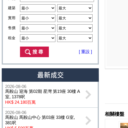
建築
實用
售價
租金
[ 重設 ]
2026-08-06
馬鞍山 迎海 第02期 星灣 第19座 30樓 A
室, 1378呎
HK$ 24.180百萬
2026-08-06
馬鞍山 馬鞍山中心 第03座 33樓 G室,
381呎