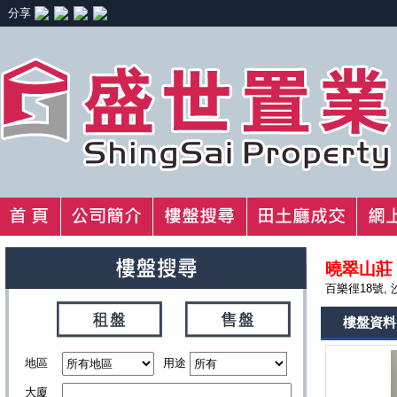
分享
曉翠山莊
百樂徑18號, 
樓盤資料
地區
用途
大廈