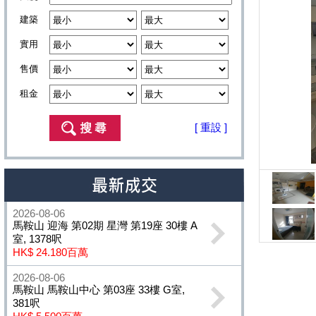
建築
實用
售價
租金
[ 重設 ]
2026-08-06
馬鞍山 迎海 第02期 星灣 第19座 30樓 A
室, 1378呎
HK$ 24.180百萬
2026-08-06
馬鞍山 馬鞍山中心 第03座 33樓 G室,
381呎