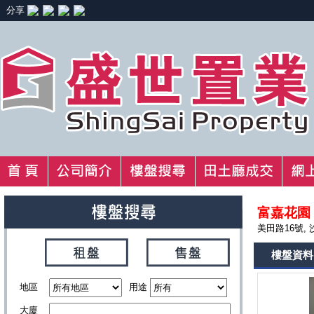
分享
富嘉花園
美田路16號, 
樓盤資料
地區
用途
大廈