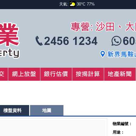
天氣:
30°C
77%
樓盤資料
地圖
物業編號：
用途：