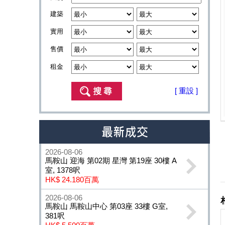
建築
實用
售價
租金
[ 重設 ]
2026-08-06
馬鞍山 迎海 第02期 星灣 第19座 30樓 A
室, 1378呎
HK$ 24.180百萬
2026-08-06
馬鞍山 馬鞍山中心 第03座 33樓 G室,
381呎