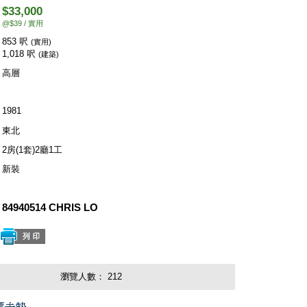
$33,000
@$39 / 實用
853 呎
(實用)
1,018 呎
(建築)
高層
1981
東北
2房(1套)2廳1工
新裝
84940514 CHRIS LO
瀏覽人數：
212