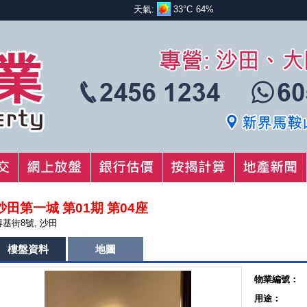
天氣:
33°C
64%
沙田第一城 第01期 第04座
得基街8號, 沙田
樓盤資料
地圖
物業編號：
用途：