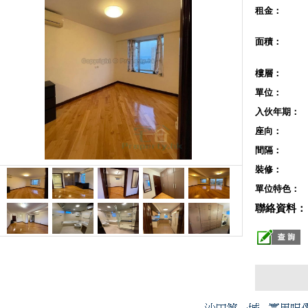
租金：
面積：
樓層：
單位：
入伙年期：
座向：
間隔：
裝修：
單位特色：
聯絡資料：