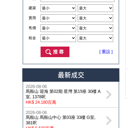
建築
實用
售價
租金
[ 重設 ]
2026-08-06
馬鞍山 迎海 第02期 星灣 第19座 30樓 A
室, 1378呎
HK$ 24.180百萬
2026-08-06
馬鞍山 馬鞍山中心 第03座 33樓 G室,
381呎