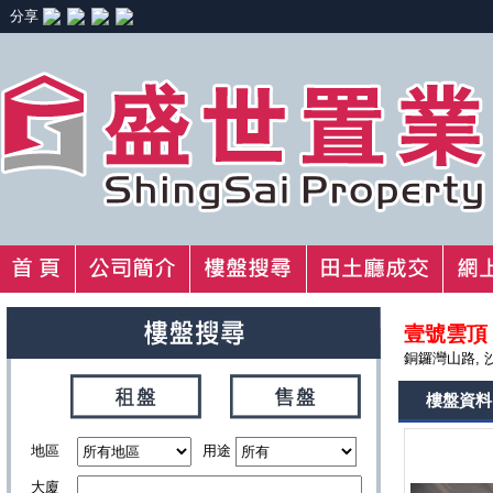
分享
壹號雲頂 
銅鑼灣山路, 
樓盤資料
地區
用途
大廈