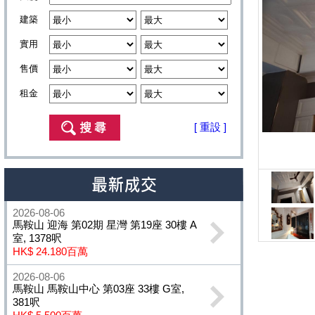
建築
實用
售價
租金
[ 重設 ]
2026-08-06
馬鞍山 迎海 第02期 星灣 第19座 30樓 A
室, 1378呎
HK$ 24.180百萬
2026-08-06
馬鞍山 馬鞍山中心 第03座 33樓 G室,
381呎