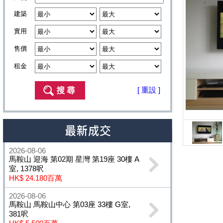
建築
實用
售價
租金
[ 重設 ]
2026-08-06
馬鞍山 迎海 第02期 星灣 第19座 30樓 A
室, 1378呎
HK$ 24.180百萬
2026-08-06
馬鞍山 馬鞍山中心 第03座 33樓 G室,
381呎