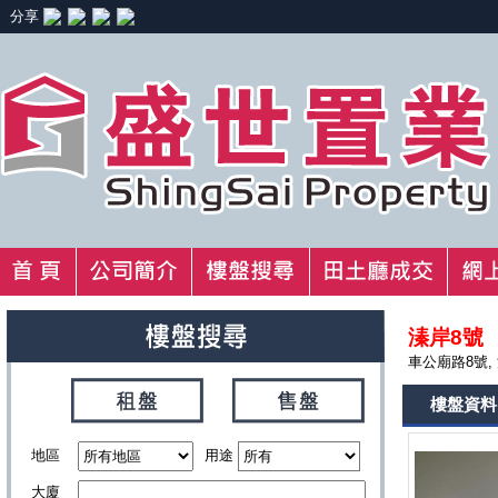
分享
溱岸8號
車公廟路8號,
樓盤資料
地區
用途
大廈