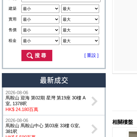
建築
實用
售價
租金
[ 重設 ]
2026-08-06
馬鞍山 迎海 第02期 星灣 第19座 30樓 A
室, 1378呎
HK$ 24.180百萬
2026-08-06
馬鞍山 馬鞍山中心 第03座 33樓 G室,
381呎