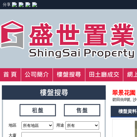
分享
翠景花園
碧田街8號, 
樓盤資料
地區
用途
大廈