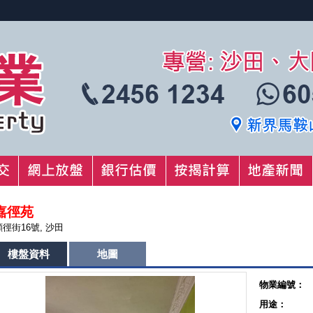
嘉徑苑
顯徑街16號, 沙田
樓盤資料
地圖
物業編號：
用途：