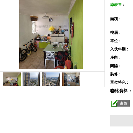
綠表售
：
面積：
樓層：
單位：
入伙年期：
座向：
間隔：
裝修：
單位特色：
聯絡資料：