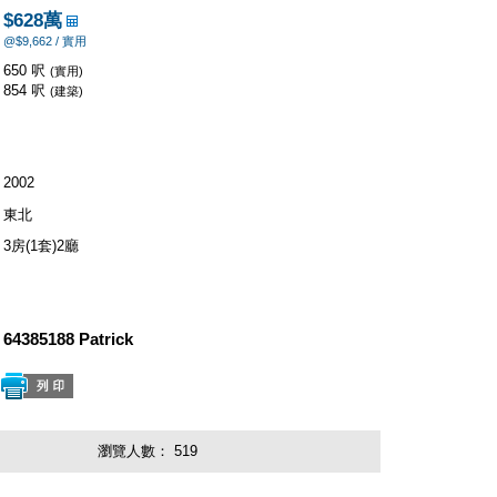
$628萬
@$9,662 / 實用
650 呎
(實用)
854 呎
(建築)
2002
東北
3房(1套)2廳
64385188 Patrick
瀏覽人數：
519