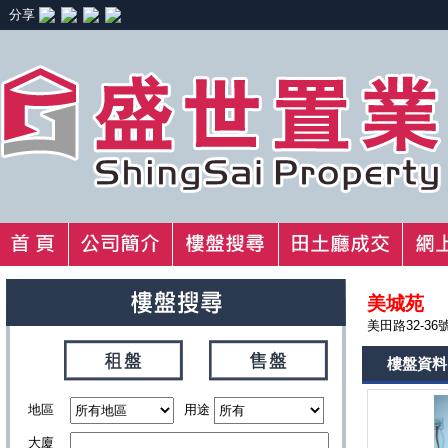
分享
美城苑
美田路32-36
樓盤資料
地區
用途
大廈