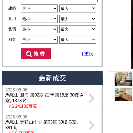
建築
實用
售價
租金
[ 重設 ]
2026-08-06
馬鞍山 迎海 第02期 星灣 第19座 30樓 A
室, 1378呎
HK$ 24.180百萬
2026-08-06
馬鞍山 馬鞍山中心 第03座 33樓 G室,
381呎