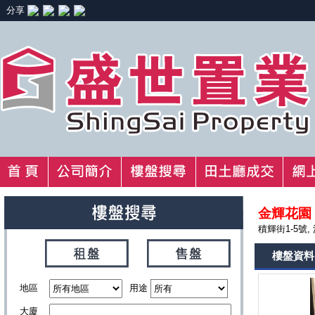
分享
金輝花園
積輝街1-5號,
樓盤資料
地區
用途
大廈