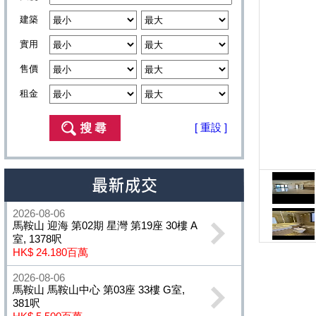
建築
實用
售價
租金
[ 重設 ]
2026-08-06
馬鞍山 迎海 第02期 星灣 第19座 30樓 A
室, 1378呎
HK$ 24.180百萬
2026-08-06
馬鞍山 馬鞍山中心 第03座 33樓 G室,
381呎