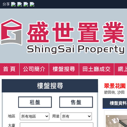
分享
翠景花園
碧田街, 沙田
樓盤資料
地區
用途
大廈