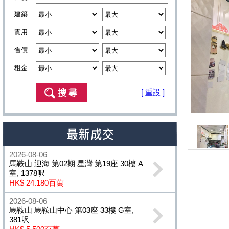
建築
實用
售價
租金
[ 重設 ]
2026-08-06
馬鞍山 迎海 第02期 星灣 第19座 30樓 A
室, 1378呎
HK$ 24.180百萬
2026-08-06
馬鞍山 馬鞍山中心 第03座 33樓 G室,
381呎