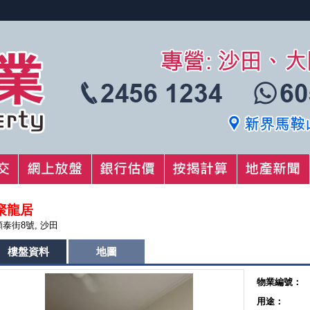
聚龍居
顯泰街8號, 沙田
樓盤資料
地圖
物業編號：
用途：