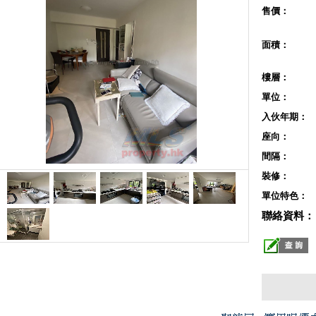
售價：
面積：
樓層：
單位：
入伙年期：
座向：
間隔：
裝修：
單位特色：
聯絡資料：