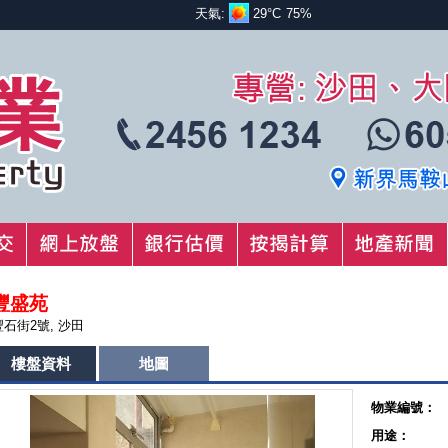
天氣:
29°C
75%
豐盛苑
豐石街2號, 沙田
樓盤資料
地圖
物業編號：
用途：