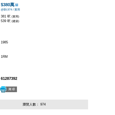
$380萬
@$9,974 / 實用
381 呎
(實用)
539 呎
(建築)
1985
1RM
61287392
瀏覽人數：
974