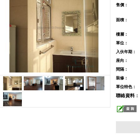
售價：
面積：
樓層：
單位：
入伙年期：
座向：
間隔：
裝修：
單位特色：
聯絡資料：