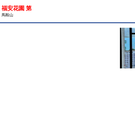
福安花園 第
馬鞍山