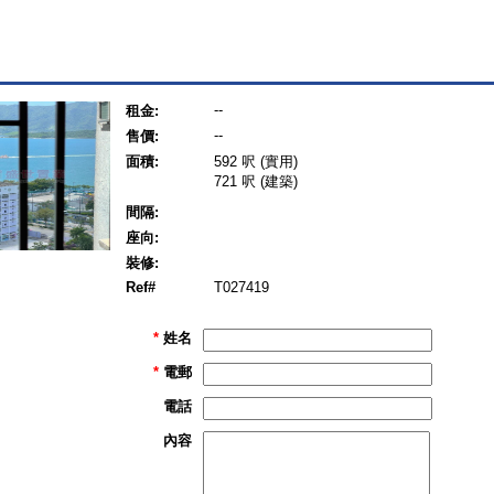
--
租金:
--
售價:
面積:
592 呎 (實用)
721 呎 (建築)
間隔:
座向:
裝修:
Ref#
T027419
*
姓名
*
電郵
電話
內容