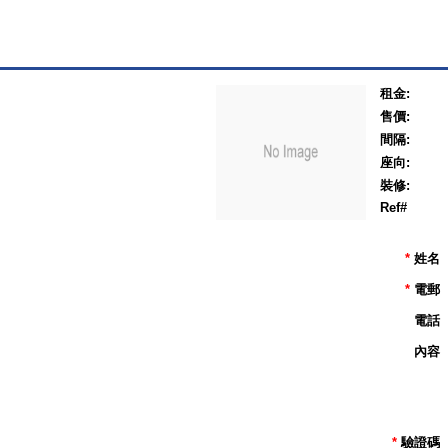
租金:
售價:
間隔:
座向:
裝修:
Ref#
*
姓名
*
電郵
電話
內容
*
驗證碼