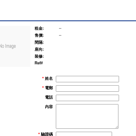
--
租金:
--
售價:
間隔:
座向:
裝修:
Ref#
*
姓名
*
電郵
電話
內容
*
驗證碼