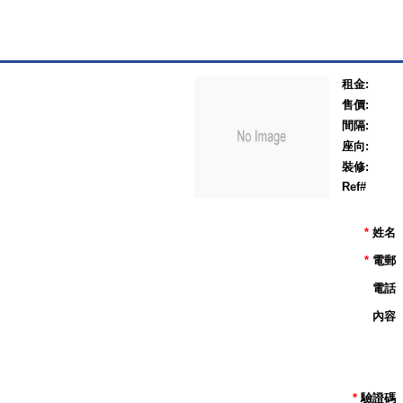
租金:
售價:
間隔:
座向:
裝修:
Ref#
*
姓名
*
電郵
電話
內容
*
驗證碼