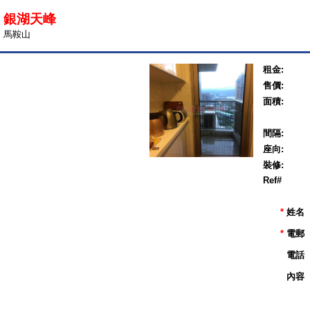
銀湖天峰
馬鞍山
租金:
售價:
面積:
間隔:
座向:
裝修:
Ref#
*
姓名
*
電郵
電話
內容