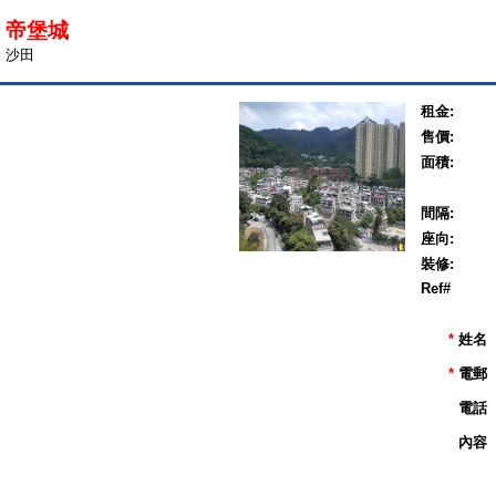
帝堡城
沙田
租金:
售價:
面積:
間隔:
座向:
裝修:
Ref#
*
姓名
*
電郵
電話
內容