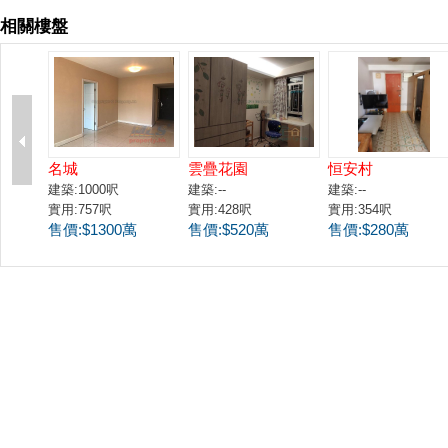
相關樓盤
名城
雲疊花園
恒安村
建築:1000呎
建築:--
建築:--
實用:757呎
實用:428呎
實用:354呎
售價:$1300萬
售價:$520萬
售價:$280萬